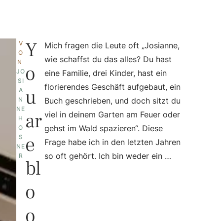
Y
V
Mich fragen die Leute oft „Josianne,
O
wie schaffst du das alles? Du hast
N 
o
JO
eine Familie, drei Kinder, hast ein
SI
florierendes Geschäft aufgebaut, ein
u
A
N
Buch geschrieben, und doch sitzt du
NE 
ar
viel in deinem Garten am Feuer oder
H
gehst im Wald spazieren“. Diese
O
e
S
Frage habe ich in den letzten Jahren
NE
so oft gehört. Ich bin weder ein …
R
bl
o
o