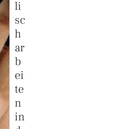
li
sc
h
ar
b
ei
te
n
in