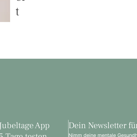
t
Jubeltage App
Dein Newsletter fü
5 Tage testen
Nimm deine mentale Gesundhei