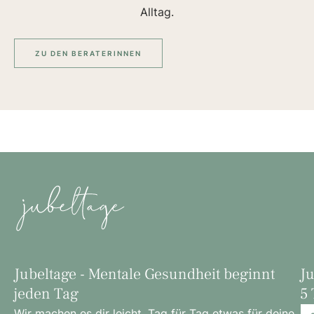
Alltag.
ZU DEN BERATERINNEN
Jubeltage - Mentale Gesundheit beginnt
Ju
jeden Tag
5 
Wir machen es dir leicht, Tag für Tag etwas für deine