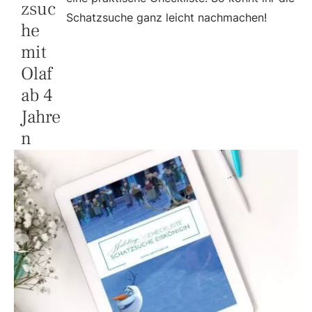
zsuc
Schatzsuche ganz leicht nachmachen!
he
mit
Olaf
ab 4
Jahre
n