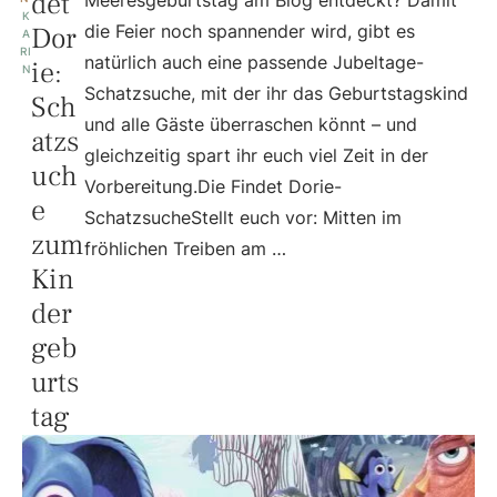
det
K
Dor
die Feier noch spannender wird, gibt es
A
RI
natürlich auch eine passende Jubeltage-
ie:
N
Schatzsuche, mit der ihr das Geburtstagskind
Sch
und alle Gäste überraschen könnt – und
atzs
gleichzeitig spart ihr euch viel Zeit in der
uch
Vorbereitung.Die Findet Dorie-
e
SchatzsucheStellt euch vor: Mitten im
zum
fröhlichen Treiben am …
Kin
der
geb
urts
tag