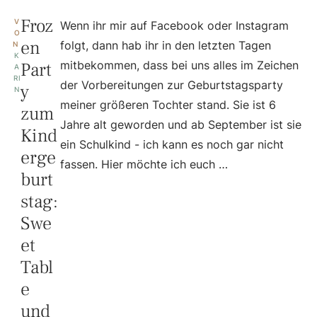
Froz
V
Wenn ihr mir auf Facebook oder Instagram
O
en
folgt, dann hab ihr in den letzten Tagen
N 
K
Part
mitbekommen, dass bei uns alles im Zeichen
A
RI
der Vorbereitungen zur Geburtstagsparty
y
N
meiner größeren Tochter stand. Sie ist 6
zum
Jahre alt geworden und ab September ist sie
Kind
ein Schulkind - ich kann es noch gar nicht
erge
fassen. Hier möchte ich euch …
burt
stag:
Swe
et
Tabl
e
und