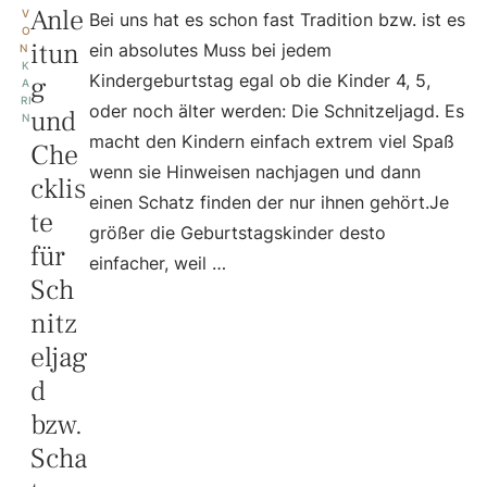
Anle
V
Bei uns hat es schon fast Tradition bzw. ist es
O
itun
ein absolutes Muss bei jedem
N 
K
g
Kindergeburtstag egal ob die Kinder 4, 5,
A
RI
oder noch älter werden: Die Schnitzeljagd. Es
und
N
macht den Kindern einfach extrem viel Spaß
Che
wenn sie Hinweisen nachjagen und dann
cklis
einen Schatz finden der nur ihnen gehört.Je
te
größer die Geburtstagskinder desto
für
einfacher, weil …
Sch
nitz
eljag
d
bzw.
Scha