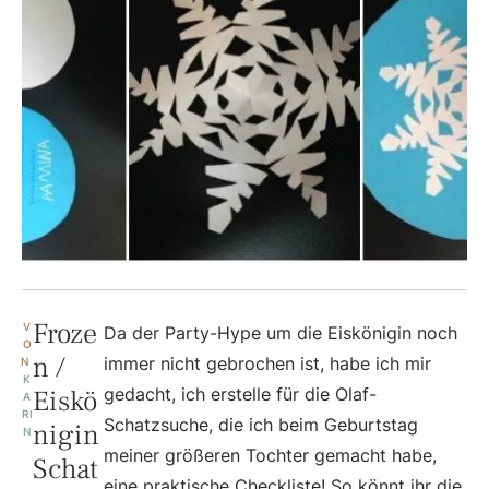
Froze
V
Da der Party-Hype um die Eiskönigin noch
O
n /
immer nicht gebrochen ist, habe ich mir
N 
K
Eiskö
gedacht, ich erstelle für die Olaf-
A
RI
Schatzsuche, die ich beim Geburtstag
nigin
N
meiner größeren Tochter gemacht habe,
Schat
eine praktische Checkliste! So könnt ihr die