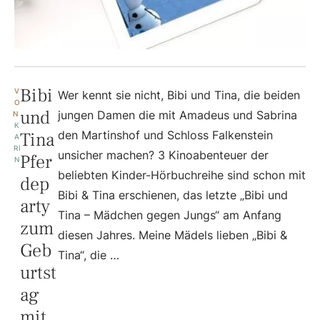
Bibi
V
Wer kennt sie nicht, Bibi und Tina, die beiden
O
und
jungen Damen die mit Amadeus und Sabrina
N 
K
Tina
den Martinshof und Schloss Falkenstein
A
RI
unsicher machen? 3 Kinoabenteuer der
Pfer
N
beliebten Kinder-Hörbuchreihe sind schon mit
dep
Bibi & Tina erschienen, das letzte „Bibi und
arty
Tina – Mädchen gegen Jungs“ am Anfang
zum
diesen Jahres. Meine Mädels lieben „Bibi &
Geb
Tina“, die …
urtst
ag
mit