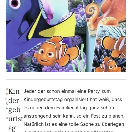
Kin
V
Jeder der schon einmal eine Party zum
O
der
Kindergeburtstag organisiert hat weiß, dass
N 
K
geb
es neben dem Familienalltag ganz schön
A
RI
anstrengend sein kann, so ein Fest zu planen.
urtst
N
Natürlich ist es eine tolle Sache zu überlegen
ag