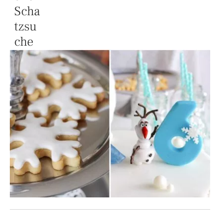
Scha
tzsu
che