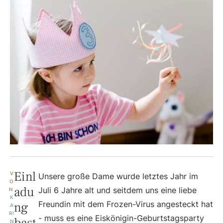
Einl
V
Unsere große Dame wurde letztes Jahr im
O
adu
Juli 6 Jahre alt und seitdem uns eine liebe
N 
K
ng
Freundin mit dem Frozen-Virus angesteckt hat
A
RI
- muss es eine Eiskönigin-Geburtstagsparty
bast
N