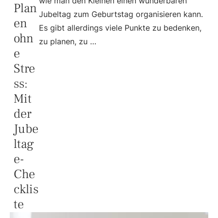
wie man den Kleinen einen wunderbaren
Plan
Jubeltag zum Geburtstag organisieren kann.
en
Es gibt allerdings viele Punkte zu bedenken,
ohn
zu planen, zu …
e
Stre
ss:
Mit
der
Jube
ltag
e-
Che
cklis
te