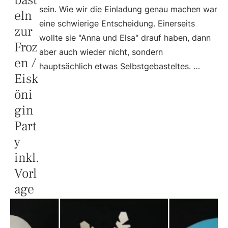
sein. Wie wir die Einladung genau machen war
eln
eine schwierige Entscheidung. Einerseits
zur
wollte sie "Anna und Elsa" drauf haben, dann
Froz
aber auch wieder nicht, sondern
en /
hauptsächlich etwas Selbstgebasteltes. …
Eisk
öni
gin
Part
y
inkl.
Vorl
age