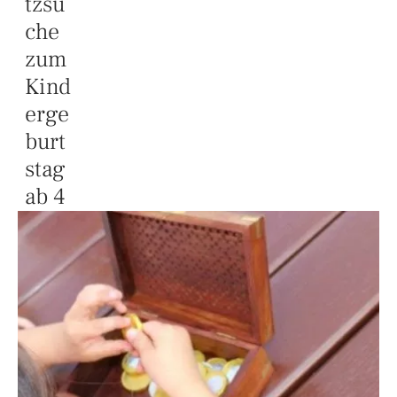
tzsu
che
zum
Kind
erge
burt
stag
ab 4