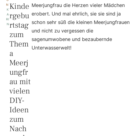
Kinde
Meerjungfrau die Herzen vieler Mädchen
N 
K
rgebu
erobert. Und mal ehrlich, sie sie sind ja
A
RI
schon sehr süß die kleinen Meerjungfrauen
rtstag
N
und nicht zu vergessen die
zum
sagenumwobene und bezaubernde
Them
Unterwasserwelt!
a
Meerj
ungfr
au mit
vielen
DIY-
Ideen
zum
Nach