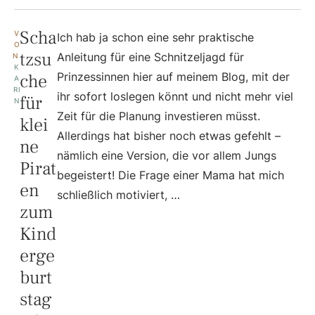
Scha
V
Ich hab ja schon eine sehr praktische
O
tzsu
Anleitung für eine Schnitzeljagd für
N 
K
che
Prinzessinnen hier auf meinem Blog, mit der
A
RI
ihr sofort loslegen könnt und nicht mehr viel
für
N
Zeit für die Planung investieren müsst.
klei
Allerdings hat bisher noch etwas gefehlt –
ne
nämlich eine Version, die vor allem Jungs
Pirat
begeistert! Die Frage einer Mama hat mich
en
schließlich motiviert, …
zum
Kind
erge
burt
stag