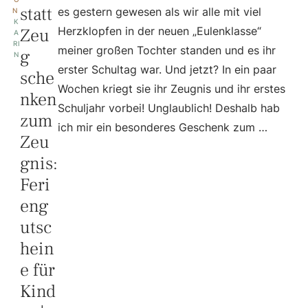
statt
es gestern gewesen als wir alle mit viel
N 
K
Zeu
Herzklopfen in der neuen „Eulenklasse“
A
RI
meiner großen Tochter standen und es ihr
g
N
erster Schultag war. Und jetzt? In ein paar
sche
Wochen kriegt sie ihr Zeugnis und ihr erstes
nken
Schuljahr vorbei! Unglaublich! Deshalb hab
zum
ich mir ein besonderes Geschenk zum …
Zeu
gnis:
Feri
eng
utsc
hein
e für
Kind