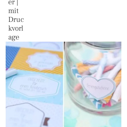
er |
mit
Druc
kvorl
age