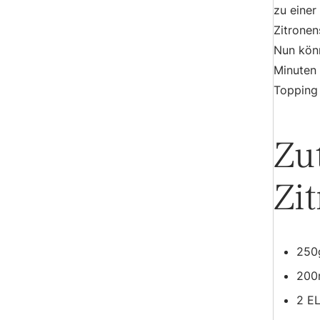
zu einer
Zitronen
Nun könn
Minuten 
Topping 
Zu
Zi
250
200
2 E