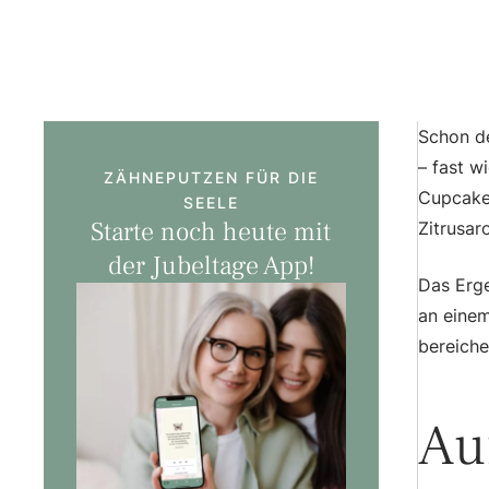
Schon de
– fast w
ZÄHNEPUTZEN FÜR DIE
Cupcakes
SEELE
Starte noch heute mit
Zitrusar
der Jubeltage App!
Das Erge
an einem
bereiche
Au