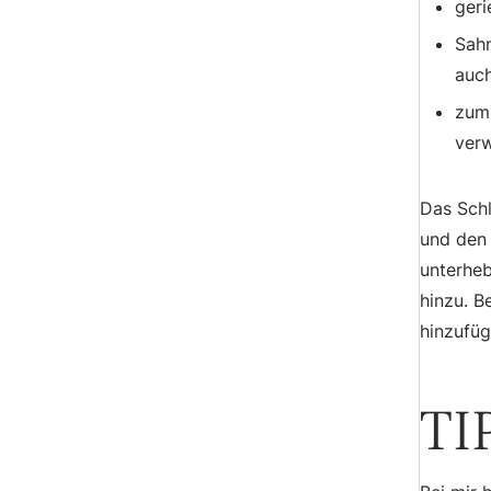
geri
Sahn
auch
zum
ver
Das Schl
und den 
unterheb
hinzu. B
hinzufüg
TI