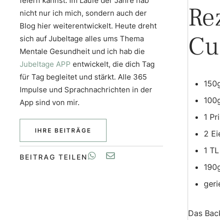
feiern kannst. Im Laufe der Jahre hab
Re
nicht nur ich mich, sondern auch der
Blog hier weiterentwickelt. Heute dreht
Cu
sich auf Jubeltage alles ums Thema
Mentale Gesundheit und ich hab die
Jubeltage APP
entwickelt, die dich Tag
für Tag begleitet und stärkt. Alle 365
150g
Impulse und Sprachnachrichten in der
100
App sind von mir.
1 Pr
IHRE BEITRÄGE
2 Ei
1 TL
BEITRAG TEILEN
190
geri
Das Back