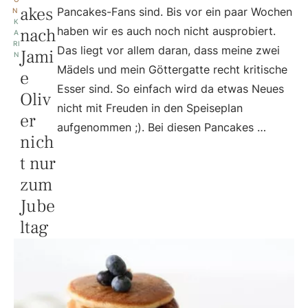
akes
Pancakes-Fans sind. Bis vor ein paar Wochen
N 
K
nach
haben wir es auch noch nicht ausprobiert.
A
RI
Das liegt vor allem daran, dass meine zwei
Jami
N
Mädels und mein Göttergatte recht kritische
e
Esser sind. So einfach wird da etwas Neues
Oliv
nicht mit Freuden in den Speiseplan
er
aufgenommen ;). Bei diesen Pancakes …
nich
t nur
zum
Jube
ltag