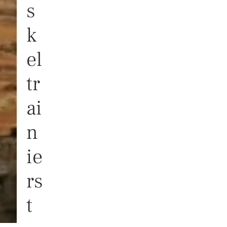
s
k
el
tr
ai
n
ie
rs
t