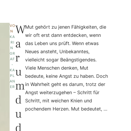
W
VO
Mut gehört zu jenen Fähigkeiten, die
N 
wir oft erst dann entdecken, wenn
KA
a
RI
das Leben uns prüft. Wenn etwas
N 
Neues ansteht, Unbekanntes,
r
GR
AF
vielleicht sogar Beängstigendes.
-
u
Viele Menschen denken, Mut
KA
bedeute, keine Angst zu haben. Doch
PL
m
AN
in Wahrheit geht es darum, trotz der
ER
Angst weiterzugehen – Schritt für
d
Schritt, mit weichen Knien und
pochendem Herzen. Mut bedeutet, …
u
d