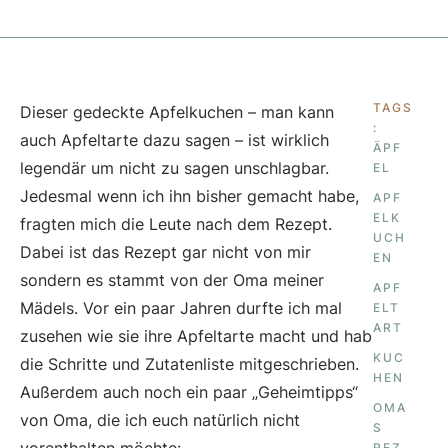
TAGS
Dieser gedeckte Apfelkuchen – man kann
:
auch Apfeltarte dazu sagen – ist wirklich
ÄPF
legendär um nicht zu sagen unschlagbar.
EL
Jedesmal wenn ich ihn bisher gemacht habe,
APF
ELK
fragten mich die Leute nach dem Rezept.
UCH
Dabei ist das Rezept gar nicht von mir
EN
sondern es stammt von der Oma meiner
APF
Mädels.
Vor ein paar Jahren durfte ich mal
ELT
ART
zusehen wie sie ihre Apfeltarte macht und hab
KUC
die Schritte und Zutatenliste mitgeschrieben.
HEN
Außerdem auch noch ein paar „Geheimtipps“
OMA
von Oma, die ich euch natürlich nicht
S 
REZ