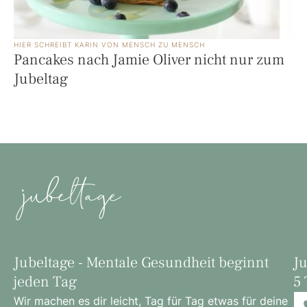
HIER SCHREIBT 
KARIN
 VON MENSCH ZU MENSCH
Pancakes nach Jamie Oliver nicht nur zum
Jubeltag
Jubeltage - Mentale Gesundheit beginnt
Ju
jeden Tag
5 
Wir machen es dir leicht, Tag für Tag etwas für deine