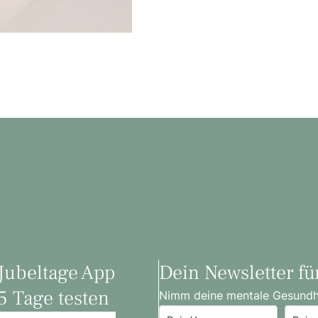
Jubeltage App
Dein Newsletter fü
5 Tage testen
Nimm deine mentale Gesundhei